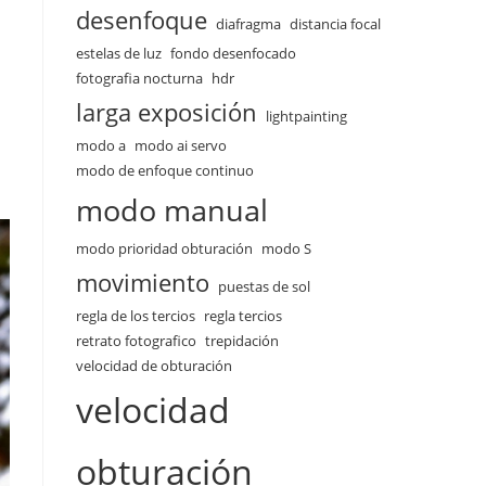
desenfoque
diafragma
distancia focal
estelas de luz
fondo desenfocado
s
fotografia nocturna
hdr
larga exposición
lightpainting
modo a
modo ai servo
modo de enfoque continuo
modo manual
modo prioridad obturación
modo S
movimiento
puestas de sol
regla de los tercios
regla tercios
retrato fotografico
trepidación
velocidad de obturación
velocidad
obturación