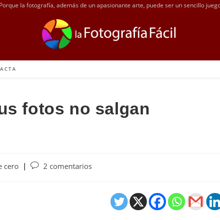
Porque la fotografía, además de un apasionante arte, puede ser un sencillo jueg
ACTA
us fotos no salgan
 cero
2 comentarios