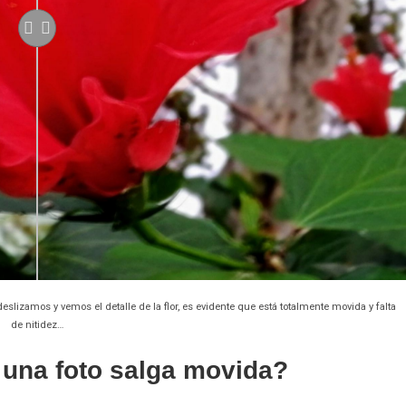
 deslizamos y vemos el detalle de la flor, es evidente que está totalmente movida y falta
de nitidez…
una foto salga movida?