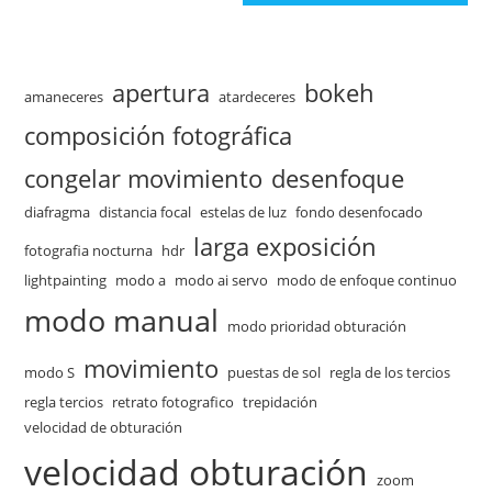
apertura
bokeh
amaneceres
atardeceres
composición fotográfica
congelar movimiento
desenfoque
diafragma
distancia focal
estelas de luz
fondo desenfocado
larga exposición
fotografia nocturna
hdr
lightpainting
modo a
modo ai servo
modo de enfoque continuo
modo manual
modo prioridad obturación
movimiento
modo S
puestas de sol
regla de los tercios
regla tercios
retrato fotografico
trepidación
velocidad de obturación
velocidad obturación
zoom