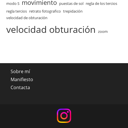
movimiento
modo S
puestas de sol
regla de los tercios
regla tercios
retrato fotografico
trepidación
velocidad de obturación
velocidad obturación
zoom
Sobre mí
Manifiesto
Contacta