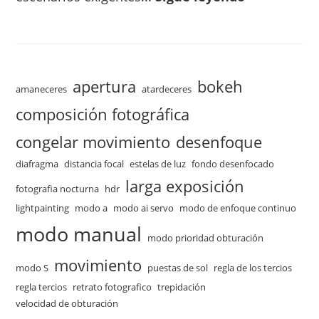
apertura
bokeh
amaneceres
atardeceres
composición fotográfica
congelar movimiento
desenfoque
diafragma
distancia focal
estelas de luz
fondo desenfocado
larga exposición
fotografia nocturna
hdr
lightpainting
modo a
modo ai servo
modo de enfoque continuo
modo manual
modo prioridad obturación
movimiento
modo S
puestas de sol
regla de los tercios
regla tercios
retrato fotografico
trepidación
velocidad de obturación