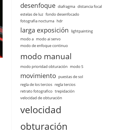
desenfoque
diafragma
distancia focal
estelas de luz
fondo desenfocado
fotografia nocturna
hdr
larga exposición
lightpainting
modo a
modo ai servo
modo de enfoque continuo
modo manual
modo prioridad obturación
modo S
movimiento
puestas de sol
regla de los tercios
regla tercios
retrato fotografico
trepidación
velocidad de obturación
velocidad
obturación